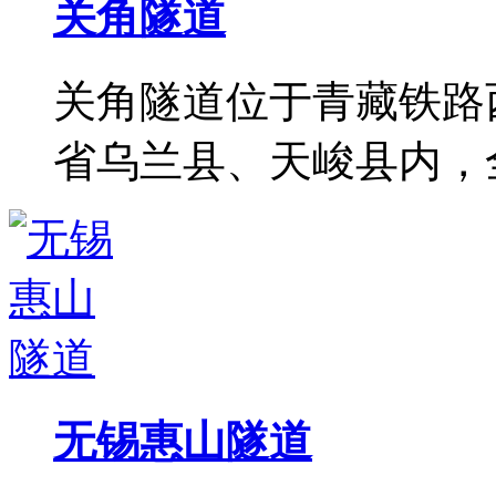
关角隧道
关角隧道位于青藏铁路
省乌兰县、天峻县内，全
无锡惠山隧道